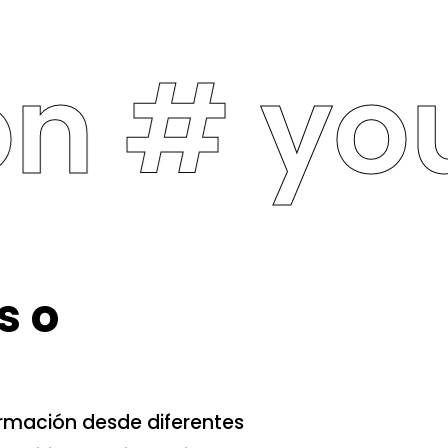
 #
your
s o
rmación desde diferentes