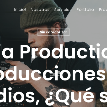
Inicio!
Nosotros
Portfolio
Pro
Servicios
Sin categorizar
a Producti
oducciones
ios, ¿Qué 