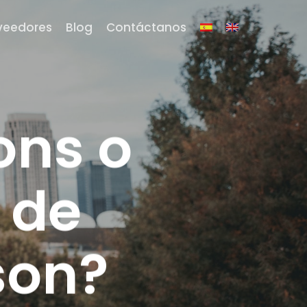
veedores
Blog
Contáctanos
ons o
 de
son?