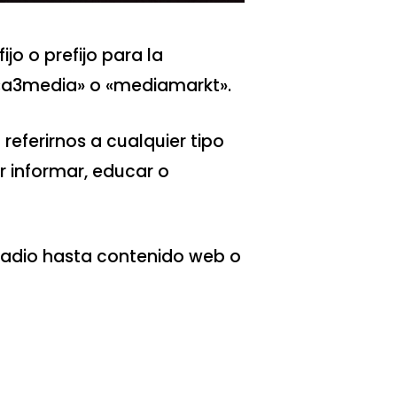
o o prefijo para la
«a3media» o «mediamarkt».
eferirnos a cualquier tipo
r informar, educar o
 radio hasta contenido web o